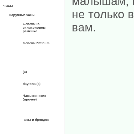
малышам, и
часы
не только 
наручные часы
вам.
Geneva на
силиконовом
ремешке
Geneva Platinum
(а)
daytona (а)
Часы женские
(прочее)
часы-и брендов