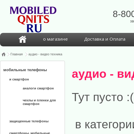
8-80
зв
о магазине
Доставка и Оплата
Главная
аудио - видео техника
аудио - ви
мобильные телефоны
и смартфон
аналоги смартфон
Тут пусто :(
чехлы и пленки для
смартфон
в категори
защищенные телефоны
смартфоны, мобильные