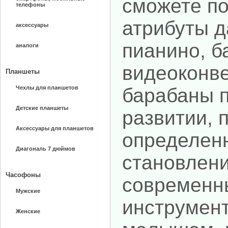
сможете п
телефоны
атрибуты д
аксессуары
пианино, б
аналоги
видеоконве
Планшеты
Чехлы для планшетов
барабаны п
Детские планшеты
развитии, п
Аксессуары для планшетов
определен
Диагональ 7 дюймов
становлени
Часофоны
современн
Мужские
инструмент
Женские